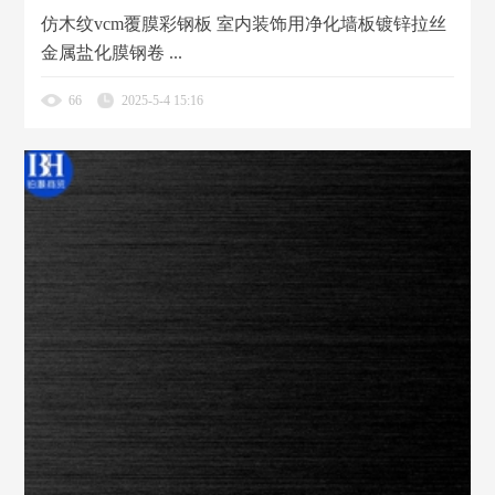
仿木纹vcm覆膜彩钢板 室内装饰用净化墙板镀锌拉丝
金属盐化膜钢卷 ...
66
2025-5-4 15:16