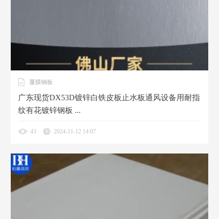
覆膜钢板
广东现货DX53D镀锌白铁皮板止水板通风设备用耐指
纹有花镀锌钢板 ...
43
2024-11-12 14:07