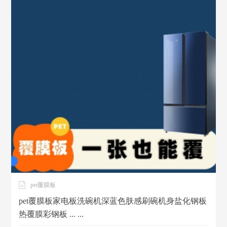
pet覆膜板
pet覆膜板家电板洗碗机深蓝色肤感刷碗机身盐化钢板
热覆膜彩钢板 ... ...