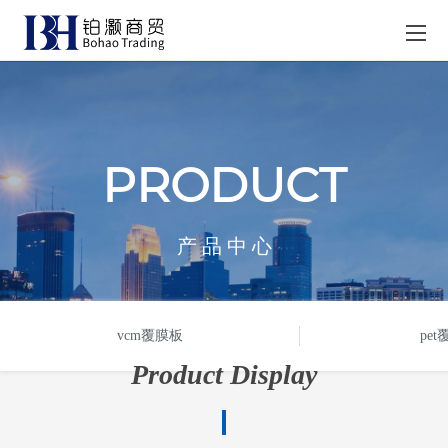
PRODUCT
产 品 中 心
vcm覆膜板
pe
Product Display