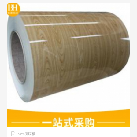
vcm覆膜板