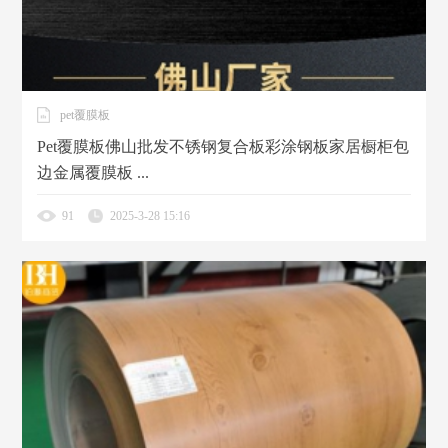
pet覆膜板
Pet覆膜板佛山批发不锈钢复合板彩涂钢板家居橱柜包
边金属覆膜板 ...
91
2025-3-28 15:16