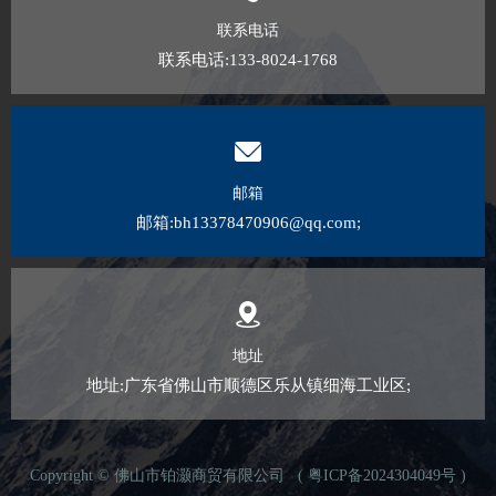
联系电话
联系电话:133-8024-1768
邮箱
邮箱:bh13378470906@qq.com;
地址
地址:广东省佛山市顺德区乐从镇细海工业区;
Copyright ©
佛山市铂灏商贸有限公司
(
粤ICP备2024304049号
)