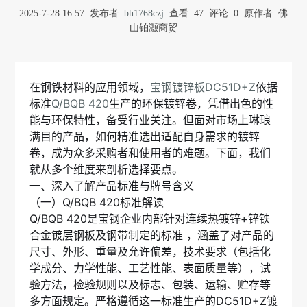
2025-7-28 16:57
发布者:
bh1768czj
查看:
47
评论: 0
原作者: 佛
山铂灏商贸
在钢铁材料的应用领域，
宝钢镀锌板DC51D+Z
依据
标准
Q/BQB 420
生产的环保镀锌卷，凭借出色的性
能与环保特性，备受行业关注。但面对市场上琳琅
满目的产品，如何精准选出适配自身需求的镀锌
卷，成为众多采购者和使用者的难题。下面，我们
就从多个维度来剖析选择要点。
一、深入了解产品标准与牌号含义
（一）Q/BQB 420标准解读
Q/BQB 420是宝钢企业内部针对连续热镀锌+锌铁
合金镀层钢板及钢带制定的标准 ，涵盖了对产品的
尺寸、外形、重量及允许偏差，技术要求（包括化
学成分、力学性能、工艺性能、表面质量等），试
验方法，检验规则以及标志、包装、运输、贮存等
多方面规定。严格遵循这一标准生产的DC51D+Z镀